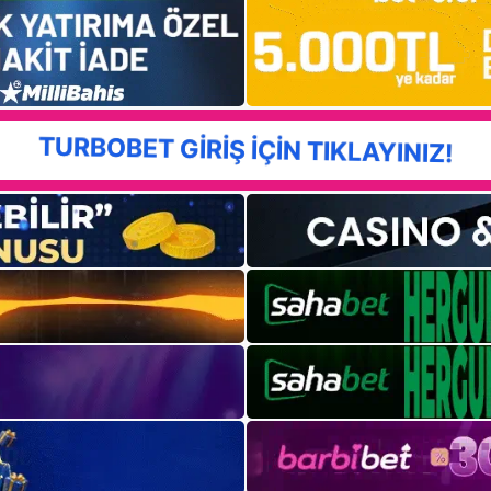
TURBOBET GİRİŞ İÇİN TIKLAYINIZ!