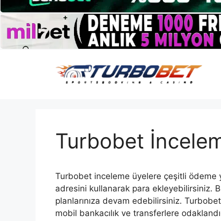
İçeriğe
atla
Turbobet İncele
Turbobet inceleme üyelere çeşitli ödeme 
adresini kullanarak para ekleyebilirsiniz
planlarınıza devam edebilirsiniz. Turbobet
mobil bankacılık ve transferlere odaklandı