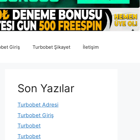
bet Giriş
Turbobet Şikayet
İletişim
Son Yazılar
Turbobet Adresi
Turbobet Giriş
Turbobet
Turbobet