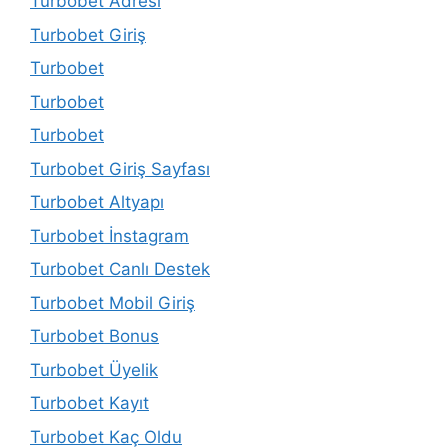
Turbobet Adresi
Turbobet Giriş
Turbobet
Turbobet
Turbobet
Turbobet Giriş Sayfası
Turbobet Altyapı
Turbobet İnstagram
Turbobet Canlı Destek
Turbobet Mobil Giriş
Turbobet Bonus
Turbobet Üyelik
Turbobet Kayıt
Turbobet Kaç Oldu