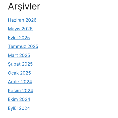
Arşivler
Haziran 2026
Mayıs 2026
Eylül 2025
Temmuz 2025
Mart 2025
Şubat 2025
Ocak 2025
Aralık 2024
Kasım 2024
Ekim 2024
Eylül 2024