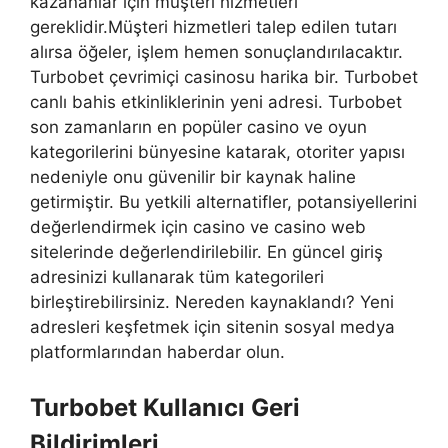
kazananlar için müşteri hizmetleri
gereklidir.Müşteri hizmetleri talep edilen tutarı
alırsa öğeler, işlem hemen sonuçlandırılacaktır.
Turbobet çevrimiçi casinosu harika bir. Turbobet
canlı bahis etkinliklerinin yeni adresi. Turbobet
son zamanların en popüler casino ve oyun
kategorilerini bünyesine katarak, otoriter yapısı
nedeniyle onu güvenilir bir kaynak haline
getirmiştir. Bu yetkili alternatifler, potansiyellerini
değerlendirmek için casino ve casino web
sitelerinde değerlendirilebilir. En güncel giriş
adresinizi kullanarak tüm kategorileri
birleştirebilirsiniz. Nereden kaynaklandı? Yeni
adresleri keşfetmek için sitenin sosyal medya
platformlarından haberdar olun.
Turbobet Kullanıcı Geri
Bildirimleri