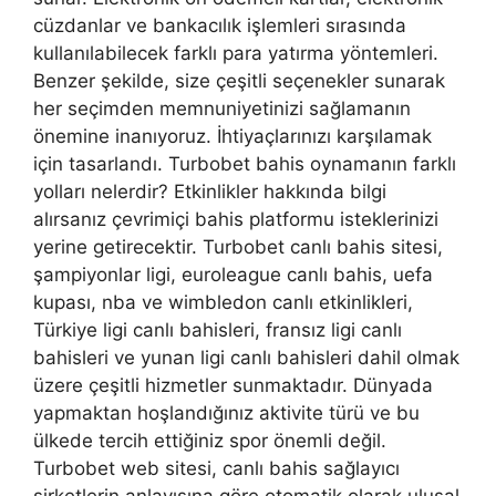
cüzdanlar ve bankacılık işlemleri sırasında
kullanılabilecek farklı para yatırma yöntemleri.
Benzer şekilde, size çeşitli seçenekler sunarak
her seçimden memnuniyetinizi sağlamanın
önemine inanıyoruz. İhtiyaçlarınızı karşılamak
için tasarlandı. Turbobet bahis oynamanın farklı
yolları nelerdir? Etkinlikler hakkında bilgi
alırsanız çevrimiçi bahis platformu isteklerinizi
yerine getirecektir. Turbobet canlı bahis sitesi,
şampiyonlar ligi, euroleague canlı bahis, uefa
kupası, nba ve wimbledon canlı etkinlikleri,
Türkiye ligi canlı bahisleri, fransız ligi canlı
bahisleri ve yunan ligi canlı bahisleri dahil olmak
üzere çeşitli hizmetler sunmaktadır. Dünyada
yapmaktan hoşlandığınız aktivite türü ve bu
ülkede tercih ettiğiniz spor önemli değil.
Turbobet web sitesi, canlı bahis sağlayıcı