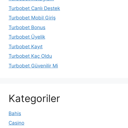
Turbobet Canlı Destek
Turbobet Mobil Giriş
Turbobet Bonus
Turbobet Üyelik
Turbobet Kayıt
Turbobet Kaç Oldu
Turbobet Güvenilir Mi
Kategoriler
Bahis
Casino