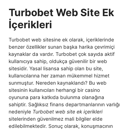
Turbobet Web Site Ek
İçerikleri
Turbobet web sitesine ek olarak, içeriklerinde
benzer özellikler sunan başka harika çevrimiçi
kaynaklar da vardır. Turbobet çok sayıda aktif
kullanıcıya sahip, oldukça güvenilir bir web
sitesidir. Yasal lisansa sahip olan bu site,
kullanıcılarına her zaman mükemmel hizmet
sunmuştur. Nereden kaynaklandı? Bu web
sitesinin kullanıcıları herhangi bir casino
oyununa para katkıda bulunma olanağına
sahiptir. Sağlıksız finans departmanlarının varlığı
nedeniyle
Turbobet web site ek içerikleri
sitelerinden güvenilmez mali bilgiler elde
edilebilmektedir. Sonuç olarak, konuşmacının