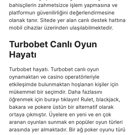
bahisçilerin zahmetsizce işlem yapmasına ve
platformun güvenilirliğini değerlendirmesine
olanak tanır. Sitede yer alan canlı destek hattına
mobil cihazlar üzerinden ulaşılabilmektedir.
Turbobet Canlı Oyun
Hayatı
Turbobet hayatı. Turbobet canlı oyun
oynamaktan ve casino operatörleriyle
etkileşimde bulunmaktan hoşlanan kişiler için
mükemmel bir seçimdir. Daha fazlasını
öğrenmek için burayı tıklayın! Rulet, blackjack,
bakara ve pokere üstün bir alternatif olarak
ortaya çıkmıştır. Üyelere en yeni ve en çok
aranan oyunları sunmak en popüler oyun türleri
arasında yer almaktadır. Bir ağ poker oyunu türü