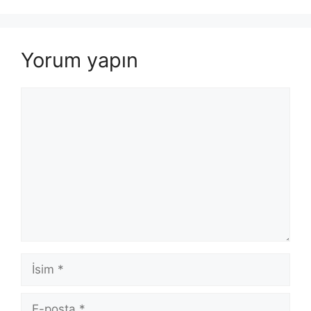
Yorum yapın
Yorum
İsim
E-