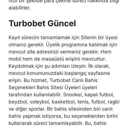
hızlı bir şekilde para çekme süreci hakkında bilgi
alabilirler.
Turbobet Güncel
Kayıt sürecini tamamlamak için Sitenin bir üyesi
olmanız gerekir. Üyelik programına katılmak için
mevcut site adresinizi vermeniz gerekir. Hem
mobil hem de masaüstü erişimi mevcuttur.
Kaydolmak için şu adımları izleyin: İlk olarak,
mevcut konumunuzdaki başlangıç ​​sayfasına
erişin. Bu hizmet, Turbobet Canlı Bahis
Seçenekleri Bahis Sitesi Üyeleri üyeleri
tarafından kullanılabilir. Snooker, kapalı futbol, ​​
beyzbol, voleybol, basketbol, ​​tenis, futbol, ​​ragbi
ve diğer sporlar. Bir bahis sitesinden biri canlı
bahis yapmak istiyorsa, bu seçeneklerden birini
kullanarak süreci tamamlayabilir. Bu, bahis