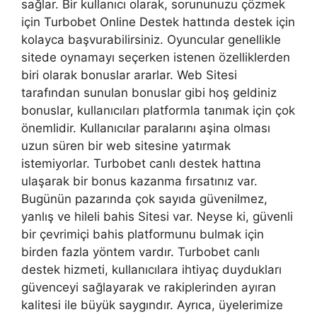
sağlar. Bir kullanıcı olarak, sorununuzu çözmek
için Turbobet Online Destek hattında destek için
kolayca başvurabilirsiniz. Oyuncular genellikle
sitede oynamayı seçerken istenen özelliklerden
biri olarak bonuslar ararlar. Web Sitesi
tarafından sunulan bonuslar gibi hoş geldiniz
bonuslar, kullanıcıları platformla tanımak için çok
önemlidir. Kullanıcılar paralarını aşina olması
uzun süren bir web sitesine yatırmak
istemiyorlar. Turbobet canlı destek hattına
ulaşarak bir bonus kazanma fırsatınız var.
Bugünün pazarında çok sayıda güvenilmez,
yanlış ve hileli bahis Sitesi var. Neyse ki, güvenli
bir çevrimiçi bahis platformunu bulmak için
birden fazla yöntem vardır. Turbobet canlı
destek hizmeti, kullanıcılara ihtiyaç duydukları
güvenceyi sağlayarak ve rakiplerinden ayıran
kalitesi ile büyük saygındır. Ayrıca, üyelerimize