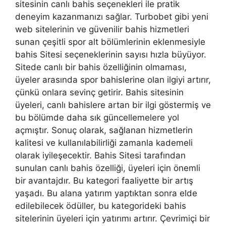
sitesinin canlı bahis seçenekleri ile pratik
deneyim kazanmanızı sağlar. Turbobet gibi yeni
web sitelerinin ve güvenilir bahis hizmetleri
sunan çeşitli spor alt bölümlerinin eklenmesiyle
bahis Sitesi seçeneklerinin sayısı hızla büyüyor.
Sitede canlı bir bahis özelliğinin olmaması,
üyeler arasında spor bahislerine olan ilgiyi artırır,
çünkü onlara sevinç getirir. Bahis sitesinin
üyeleri, canlı bahislere artan bir ilgi göstermiş ve
bu bölümde daha sık güncellemelere yol
açmıştır. Sonuç olarak, sağlanan hizmetlerin
kalitesi ve kullanılabilirliği zamanla kademeli
olarak iyileşecektir. Bahis Sitesi tarafından
sunulan canlı bahis özelliği, üyeleri için önemli
bir avantajdır. Bu kategori faaliyette bir artış
yaşadı. Bu alana yatırım yaptıktan sonra elde
edilebilecek ödüller, bu kategorideki bahis
sitelerinin üyeleri için yatırımı artırır. Çevrimiçi bir