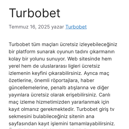
Turbobet
Temmuz 16, 2025
yazar
Turbobet
Turbobet tüm maçları ücretsiz izleyebileceğiniz
bir platform sunarak oyunun tadını çıkarmanın
kolay bir yolunu sunuyor. Web sitesinde hem
yerel hem de uluslararası ligleri ücretsiz
izlemenin keyfini çıkarabilirsiniz. Ayrıca maç
özetlerine, önemli röportajlara, haber
güncellemelerine, penaltı atışlarına ve diğer
yayınlara ücretsiz olarak erişebilirsiniz. Canlı
maç izleme hizmetimizden yararlanmak için
kayıt olmanız gerekmektedir. Turbobet giriş tv
sekmesini bulabileceğiniz sitenin ana
sayfasından kayıt işlemini tamamlayabilirsiniz.