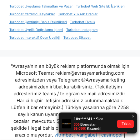
Turbobet Uygulama Talimatları ve Pazar
Turbobet Web Site Ek İçerikleri
Turbobet Yardımcı Kaynaklar
Turbobet Yüksek Oranlar
Turbobet Çevrimiçi Bahis Etkinlikleri
Turbobet Üyelik
Turbobet Üyelik Doğrulama İşlemi
Turbobet İnstagram
Turbobet İnteraktif Oyun Üyeliği
Turbobet Şikayet
"Avrasya'nın en büyük reklam platformunda olmak için
Microsoft Teams:
reklam@avrasyamarketing.com
adresimizden veya Telegram: @Avrasyamarketing
adresimizden irtibat kurabilirsiniz. (Tek iletişim
adreslerimiz teams / telegram ve mail adresimizdir.
Harici hiçbir iletişim adresimiz bulunmamaktadır.
Lütfen itibar etmeyiniz.) Türkiye yasalarına göre 7258
sayılı kanun uyarınca yasa dışı bahis oynamanın
cezaları mevcuttur. Şu an bulunduğunuz site hiç bir
şekilde illegal bahis oyunları oynatmıyor ve oynamaya
aracı olmuyordur.
vitrinbet
|
vangabet
|
casinopol
|