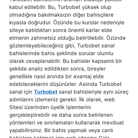
kabul edilebilir. Bu, Turbobet yüksek olup
olmadığına bakılmaksızın diğer bahisçilere
kıyasla doğrudur. Özünde bu kurslar nedeniyle
siteye katıldıktan sonra önemli karlar elde
etmenin zahmetsiz olduğu belirtilebilir. Özünde
gözlemleyebileceğiniz gibi, Turbobet sanal
bahislerinde bahis şeklinde sorular olumlu
olarak cevaplanabilir. Bu bahisler kapsamlı bir
şekilde analiz edildikten sonra, bireyler
genellikle nasıl anında bir avantaj elde
edebileceklerini düşünürler. Aslında Turbobet
sanal için
Turbobet
sanal bahisleriyle aynı süreç
adımlarını izlemeniz gerekir. İlk olarak, web
Sitesi üzerinden üyelik işlemlerini
gerçekleştirebilir ve daha sonra belirlenen
yöntemleri ve sınırlamaları kullanarak mevduat
yapabilirsiniz. Bir bahis yapmak veya canlı
bahislere katılmak için web sitesine Giriş