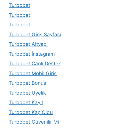
Turbobet
Turbobet
Turbobet
Turbobet Giriş Sayfası
Turbobet Altyapı
Turbobet İnstagram
Turbobet Canlı Destek
Turbobet Mobil Giriş
Turbobet Bonus
Turbobet Üyelik
Turbobet Kayıt
Turbobet Kaç Oldu
Turbobet Güvenilir Mi