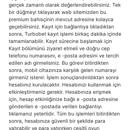
gerçek zamanlı olarak değerlendirebilirsiniz. Tek
bir düğmeyi tıklayarak web sitemizden bu
premium bahisçinin mevcut adresine kolayca
geçebilirsiniz. Kayıt için bağlantıya tıkladıktan
sonra, Turbobet kayıt işlemi birkaç dakika içinde
tamamlanabilir. Kayıt sürecine başlamak için
Kayıt bölümünü ziyaret etmeli ve doğru cep
telefonu numarasını, e -posta adresini ve tercih
edilen adı girmelisiniz. Bu görevi bitirdikten
sonra, mobil cihazınıza karşılık gelen numarayı
girmeniz istenir. İşlem sonuçlandırıldıktan sonra
hesabınız kurulacaktır. Hesabınızı kullanmak için
etkinleştirmeniz gerekir. Hesabınıza erişmek
için, hesap etkinliğinize bağlı e -posta adresine
gönderilen e -postada verilen bağlantıyı
tıklamanız yeterlidir. Tüm bu işlemleri bitirdikten
sonra, hesabınıza güvenli bir şekilde para
yatırabilir ve para yatırırken çeşitli oyun