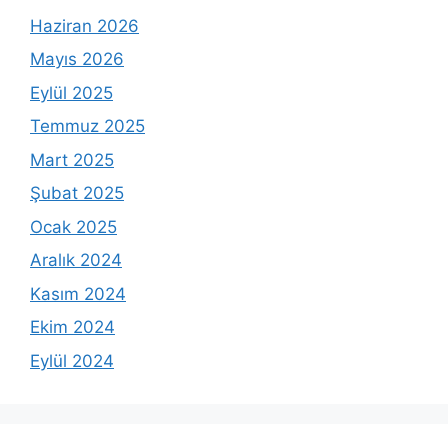
Haziran 2026
Mayıs 2026
Eylül 2025
Temmuz 2025
Mart 2025
Şubat 2025
Ocak 2025
Aralık 2024
Kasım 2024
Ekim 2024
Eylül 2024